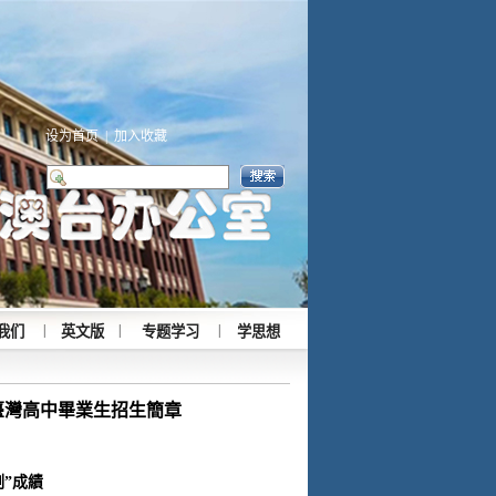
设为首页
|
加入收藏
|
|
|
我们
英文版
专题学习
学思想
收臺灣高中畢業生招生簡章
測
”
成績