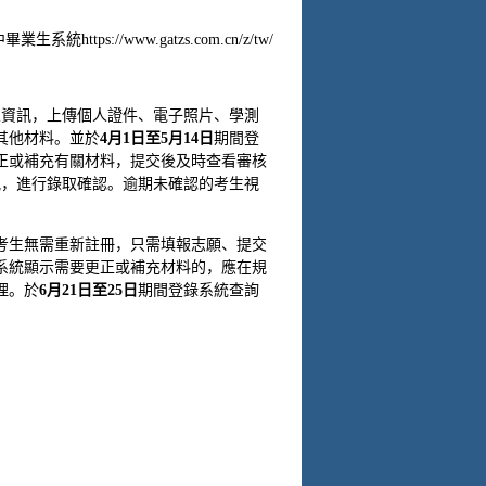
://www.gatzs.com.cn/z/tw/
人資訊，上傳個人證件、電子照片、學測
其他材料。並於
4
月
1
日至
5
月
14
日
期間登
正或補充有關材料，提交後及時查看審核
況，進行錄取確認。逾期未確認的考生視
考生無需重新註冊，只需填報志願、提交
系統顯示需要更正或補充材料的，應在規
理。於
6
月
21
日至
25
日
期間登錄系統查詢