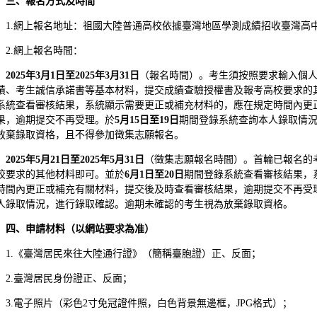
三、報名方式及時間
1.網上報名地址：祖國大陸普通高校依據臺灣地區學測成績招收臺灣高中畢業生系統https
2.網上報名時間：
202
5
年
3
月
1
日至
2025
年
3
月
31
日
（報名時間）。考生須按照要求輸入個
績、考生誠信承諾書等基本材料，提交成績查驗授權書及報考高校要求的
系統查看審核結果，系統顯示需要更正或補充材料的，應在規定時間內更
果，逾期提交不再受理。於
5
月
15
日至
19
日
期間登錄系統查詢本人錄取情
放棄錄取資格，且不得參加徵集志願報名。
2025
年
5
月
21
日至
2025
年
5
月
31
日
（徵集志願報名時間）。首輪已報名的
校要求的其他材料即可。並於
6
月
1
日至
20
日
期間登錄系統查看審核結果，
時間內更正或補充有關材料，提交後及時查看審核結果，逾期提交不再受
人錄取情況，進行錄取確認。逾期未確認的考生視為放棄錄取資格。
四、申請材料（以網站要求為准）
1.《臺灣居民來往大陸通行證》（簡稱臺胞證）正、反面；
2.臺灣居民身份證正、反面；
3.電子照片（彩色2寸免冠證件照，白色背景無邊框，JPG格式）；