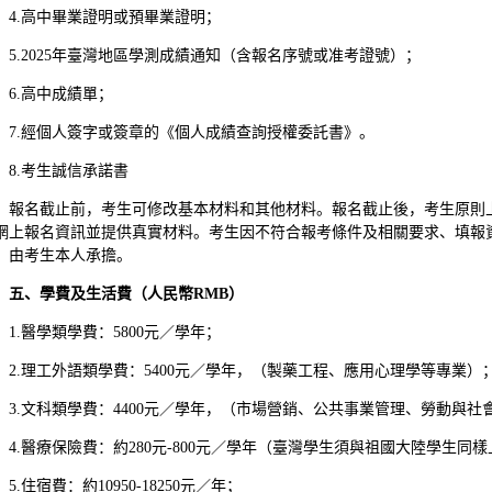
4.高中畢業證明或預畢業證明；
5.2025年臺灣地區學測成績通知（含報名序號或准考證號）；
6.高中成績單；
7.經個人簽字或簽章的《個人成績查詢授權委託書》。
8.考生誠信承諾書
報名截止前，考生可修改基本材料和其他材料。報名截止後，考生原則
網上報名資訊並提供真實材料。考生因不符合報考條件及相關要求、填報
，由考生本人承擔。
五、學費及生活費（人民幣
RMB
）
1.醫學類學費：5800元／學年；
2.理工外語類學費：5400元／學年，（製藥工程、應用心理學等專業）
3.文科類學費：4400元／學年，（市場營銷、公共事業管理、勞動與
4.醫療保險費：約280元-800元／學年（臺灣學生須與祖國大陸學生同
5.住宿費：約10950-18250元／年；