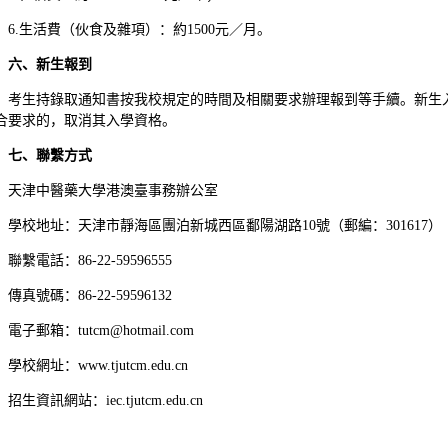
6.生活費（伙食及雜項）：約1500元／月。
六、新生報到
考生持錄取通知書按我校規定的時間及相關要求辦理報到等手續。新生
合要求的，取消其入學資格。
七、聯繫方式
天津中醫藥大學港澳臺事務辦公室
學校地址：天津市靜海區團泊新城西區鄱陽湖路10號（郵編：301617）
聯繫電話：86-22-59596555
傳真號碼：86-22-59596132
電子郵箱：tutcm@hotmail.com
學校網址：www.tjutcm.edu.cn
招生資訊網站：iec.tjutcm.edu.cn