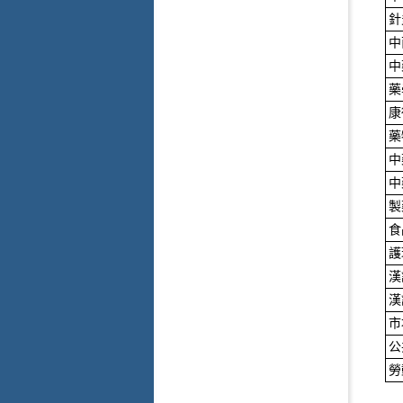
針
中
中
藥
康
藥
中
中
製
食
護
漢
漢
市
公
勞