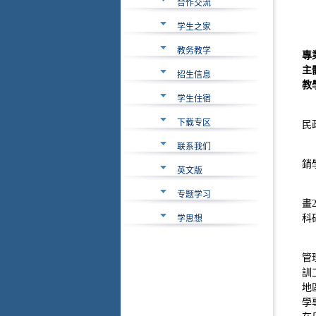
合作交流
学生之家
教务教学
專
主
招生信息
教
学生住宿
下载专区
民
联系我们
銷
英文版
专题学习
畫
科
学思想
管
訓
地
學