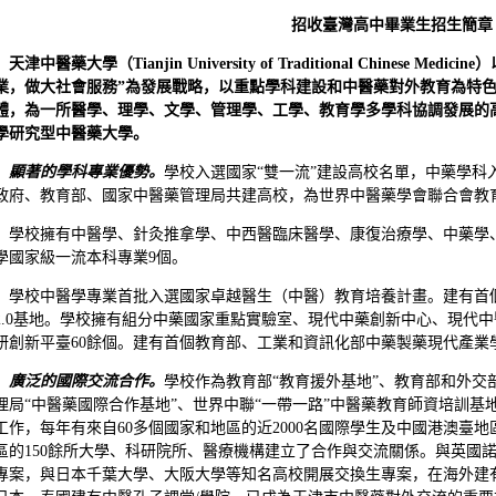
招收臺灣高中畢業生招生簡章
天津中醫藥大學（
Tianjin University of Traditional Chinese Medicine
）
業，做大社會服務”為發展戰略，以重點學科建設和中醫藥對外教育為特
體，為一所醫學、理學、文學、管理學、工學、教育學多學科協調發展的
學研究型中醫藥大學。
顯著的學科專業優勢。
學校入選國家“雙一流”建設高校名單，中藥學科
政府、教育部、國家中醫藥管理局共建高校，為世界中醫藥學會聯合會教
學校擁有中醫學、針灸推拿學、中西醫臨床醫學、康復治療學、中藥學
學國家級一流本科專業9個。
學校中醫學專業首批入選國家卓越醫生（中醫）教育培養計畫。建有首
2.0基地。學校擁有組分中藥國家重點實驗室、現代中藥創新中心、現代
研創新平臺60餘個。建有首個教育部、工業和資訊化部中藥製藥現代產業
廣泛的國際交流合作。
學校作為教育部“教育援外基地”、教育部和外交
理局“中醫藥國際合作基地”、世界中聯“一帶一路”中醫藥教育師資培訓
工作，每年有來自60多個國家和地區的近2000名國際學生及中國港澳臺地
區的150餘所大學、科研院所、醫療機構建立了合作與交流關係。與英國
專案，與日本千葉大學、大阪大學等知名高校開展交換生專案，在海外建