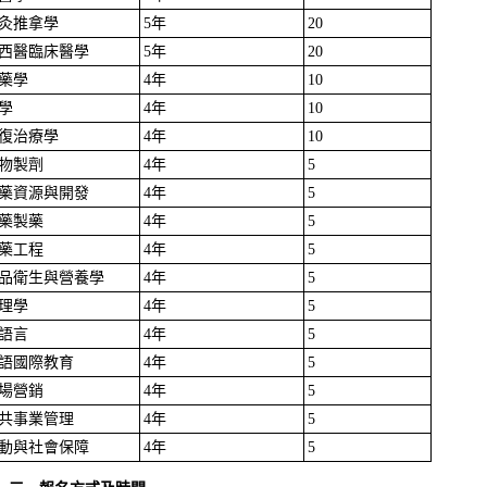
灸推拿學
5年
20
西醫臨床醫學
5年
20
藥學
4年
10
學
4年
10
復治療學
4年
10
物製劑
4年
5
藥資源與開發
4年
5
藥製藥
4年
5
藥工程
4年
5
品衛生與營養學
4年
5
理學
4年
5
語言
4年
5
語國際教育
4年
5
場營銷
4年
5
共事業管理
4年
5
動與社會保障
4年
5