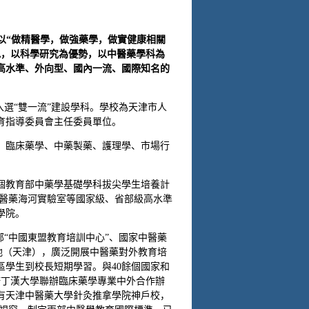
以“做精醫學，做強藥學，做實健康相關
色，以科學研究為優勢，以中醫藥學科為
高水準、外向型、國內一流、國際知名的
入選“雙一流”建設學科。學校為天津市人
育指導委員會主任委員單位。
、臨床藥學、中藥製藥、護理學、市場行
個教育部中藥學基礎學科拔尖學生培養計
中醫藥海河實驗室等國家級、省部級高水準
學院。
部“中國東盟教育培訓中心”、國家中醫藥
基地（天津），廣泛開展中醫藥對外教育培
區學生到校長短期學習。與40餘個國家和
諾丁漢大學聯辦臨床藥學專業中外合作辦
有天津中醫藥大學針灸推拿學院神戶校，