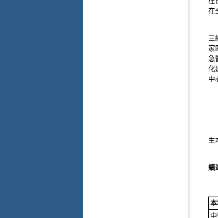
在
在
三
家
急
化
中
生
績
本
中