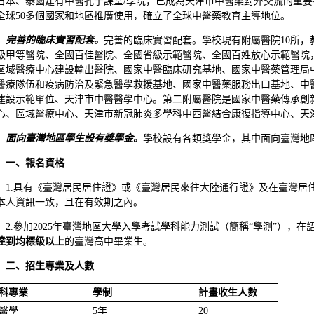
日本、泰國建有中醫孔子課堂/學院，已成為天津市中醫藥對外交流的重
全球50多個國家和地區推廣使用，確立了全球中醫藥教育主導地位。
完善的臨床實習配套。
完善的臨床實習配套。學校現有附屬醫院10所，
級甲等醫院、全國百佳醫院、全國省級示範醫院、全國百姓放心示範醫院
區域醫療中心建設輸出醫院、國家中醫臨床研究基地、國家中醫藥管理局
醫療隊伍和疫病防治及緊急醫學救援基地、國家中醫藥服務出口基地、中
建設示範單位、天津市中醫醫學中心。第二附屬醫院是國家中醫藥傳承創
心、區域醫療中心、天津市新冠肺炎多學科中西醫結合康復指導中心、天
面向臺灣地區學生設有獎學金。
學校設有各類獎學金，其中面向臺灣地
一、報名資格
1.具有《臺灣居民居住證》或《臺灣居民來往大陸通行證》及在臺灣居
本人資訊一致，且在有效期之內。
2.參加2025年臺灣地區大學入學考試學科能力測試（簡稱“學測”），
達到均標級以上
的臺灣高中畢業生。
二、招生專業及人數
科專業
學制
計畫收生人數
醫學
5年
20