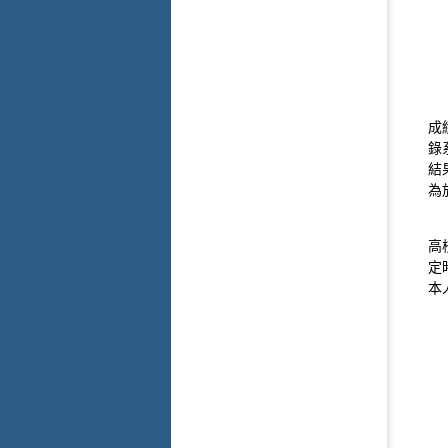
成
錄
結
為
高
定
本