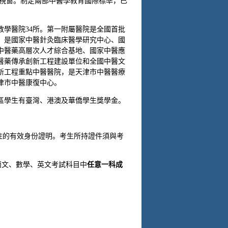
要視窗。制定兩部中醫學教育國際標準，已
教學醫院34所。第一附屬醫院是全國首批
，是國家中醫針灸臨床醫學研究中心、國
中醫藥高層次人才綜合基地、國家中醫應
醫藥傳承創新工程建設單位和全國中醫文
新工程重點中醫醫院，是天津市中醫醫療
津市中醫康復中心。
區學生有臺灣、港澳及華僑學生獎學金。
住的有效身份證明。考生所持證件須與考
在語文、數學、英文考試科目中
任意一科成