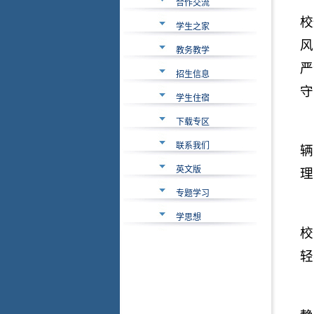
合作交流
校
学生之家
风
教务教学
严
招生信息
守
学生住宿
下载专区
联系我们
辆
英文版
理
专题学习
学思想
校
轻