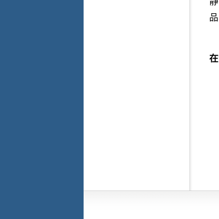
静
品
在