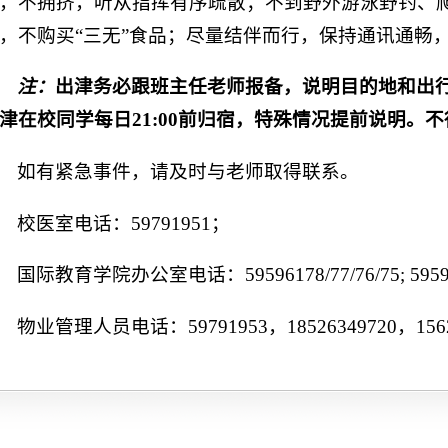
，不拥挤，听从指挥有序疏散；不到野外游泳野钓、
，不购买“三无”食品；尽量结伴而行，保持通讯通畅
注：
出津
务必
跟班主任老师报备，说明目的地
和出
津在校同学每日
21:00前归宿，特殊情况提前说明
。不
如有紧急事件，请及时与老师取得联系。
校医室电话：59791951；
国际教育学院办公室电话：59596178/77/76/75; 5959
物业管理人员电话：59791953，18526349720，1562
International Education College