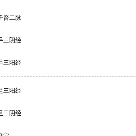
任督二脉
手三阴经
手三阳经
足三阳经
足三阴经
奇穴