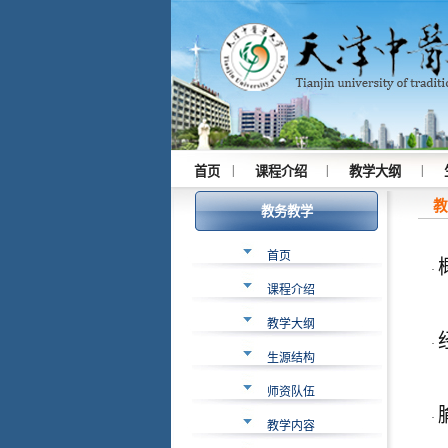
|
|
|
首页
课程介绍
教学大纲
教
教务教学
首页
·
课程介绍
教学大纲
·
生源结构
师资队伍
·
教学内容